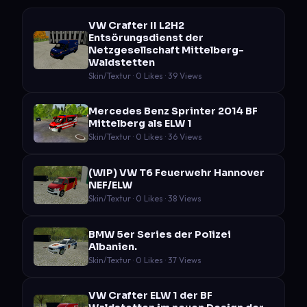
VW Crafter II L2H2
Entsörungsdienst der
Netzgesellschaft Mittelberg-
Waldstetten
Skin/Textur · 0 Likes · 39 Views
Mercedes Benz Sprinter 2014 BF
Mittelberg als ELW 1
Skin/Textur · 0 Likes · 36 Views
(WIP) VW T6 Feuerwehr Hannover
NEF/ELW
Skin/Textur · 0 Likes · 38 Views
BMW 5er Series der Polizei
Albanien.
Skin/Textur · 0 Likes · 37 Views
VW Crafter ELW 1 der BF