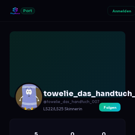
Port
Anmelden
towelie_das_handtuch
@towelie_das_handtuch_007
Folgen
LS22/LS25 Skinnerin
5
0
0